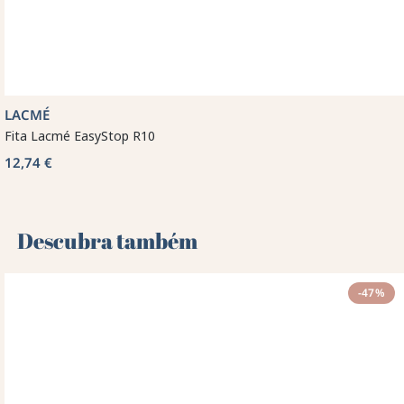
LACMÉ
Fita Lacmé EasyStop R10
12,74 €
Descubra também 🌻
-47%