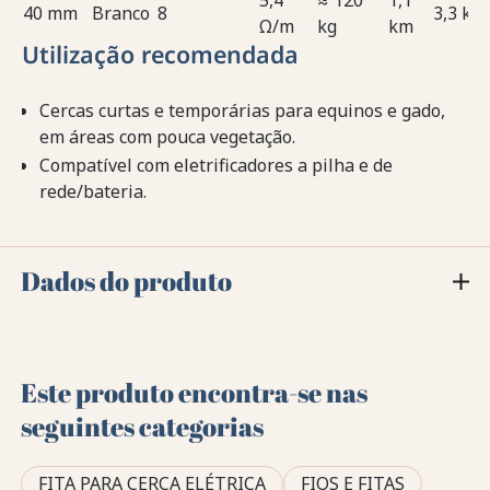
5,4
≈ 120
1,1
40 mm
Branco
8
3,3 km
Ω/m
kg
km
Utilização recomendada
Cercas curtas e temporárias para equinos e gado,
em áreas com pouca vegetação.
Compatível com eletrificadores a pilha e de
rede/bateria.
Dados do produto
Este produto encontra-se nas
seguintes categorias
FITA PARA CERCA ELÉTRICA
FIOS E FITAS