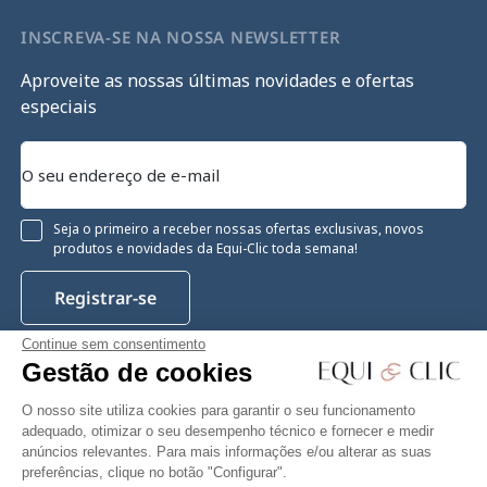
INSCREVA-SE NA NOSSA NEWSLETTER
Aproveite as nossas últimas novidades e ofertas
especiais
Seja o primeiro a receber nossas ofertas exclusivas, novos
produtos e novidades da Equi-Clic toda semana!
Registrar-se
Continue sem consentimento
Gestão de cookies
Instagram
Facebook
Pinterest
YouTube
Twitter
O nosso site utiliza cookies para garantir o seu funcionamento
adequado, otimizar o seu desempenho técnico e fornecer e medir
anúncios relevantes. Para mais informações e/ou alterar as suas
preferências, clique no botão "Configurar".