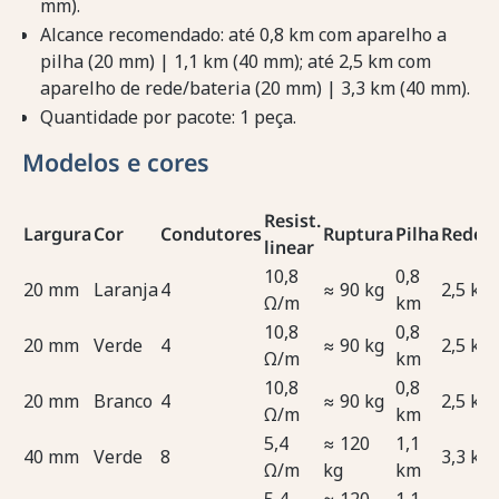
mm).
Alcance recomendado: até 0,8 km com aparelho a
pilha (20 mm) | 1,1 km (40 mm); até 2,5 km com
aparelho de rede/bateria (20 mm) | 3,3 km (40 mm).
Quantidade por pacote: 1 peça.
Modelos e cores
Resist.
Largura
Cor
Condutores
Ruptura
Pilha
Rede/B
linear
10,8
0,8
20 mm
Laranja
4
≈ 90 kg
2,5 km
Ω/m
km
10,8
0,8
20 mm
Verde
4
≈ 90 kg
2,5 km
Ω/m
km
10,8
0,8
20 mm
Branco
4
≈ 90 kg
2,5 km
Ω/m
km
5,4
≈ 120
1,1
40 mm
Verde
8
3,3 km
Ω/m
kg
km