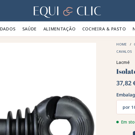
Lar
IDADOS 🪮
SAÚDE ✨
ALIMENTAÇÃO 🥕
COCHEIRA & PASTO 🍃
HOME
CAVALOS
Lacmé
Isola
37,82 
Embala
por 1
Em sto