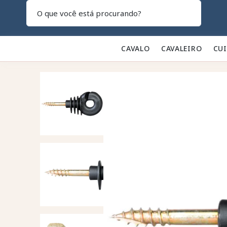
Pesquisar
CAVALO 🐎
CAVALEIRO 👕
CU