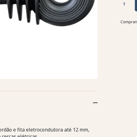
Comprand
ordão e fita eletrocondutora até 12 mm,
cercas elétricas.