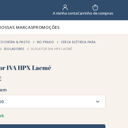
Carrinho de compras
A minha conta
NOSSAS MARCAS
PROMOÇÕES
COCHEIRA & PASTO
NO PRADO
CERCA ELÉTRICA PARA
ISOLADORES
ISOLATOR IVA HPX LACMÉ
tor IVA HPX Lacmé
€
gem
00
ck