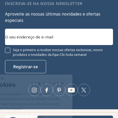
INSCREVA-SE NA NOSSA NEWSLETTER
Aproveite as nossas últimas novidades e ofertas
especiais
Seja o primeiro a receber nossas ofertas exclusivas, novos
produtos e novidades da Equi-Clic toda semana!
Registrar-se
Continue sem consentimento
Gestão de cookies
Instagram
Facebook
Pinterest
YouTube
Twitter
O nosso site utiliza cookies para garantir o seu funcionamento
adequado, otimizar o seu desempenho técnico e fornecer e medir
anúncios relevantes. Para mais informações e/ou alterar as suas
preferências, clique no botão "Configurar".
Equiclic © 2026
Consentimentos certificados por