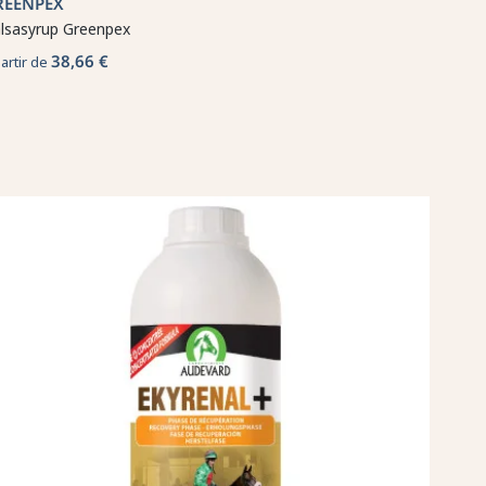
REENPEX
lsasyrup Greenpex
38,66 €
partir de