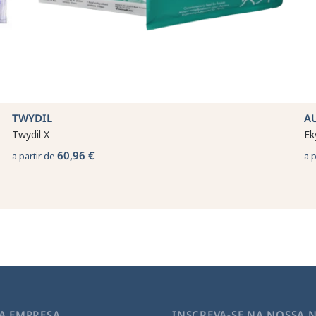
TWYDIL
A
Twydil X
Ek
60,96 €
a partir de
a 
A EMPRESA
INSCREVA-SE NA NOSSA 