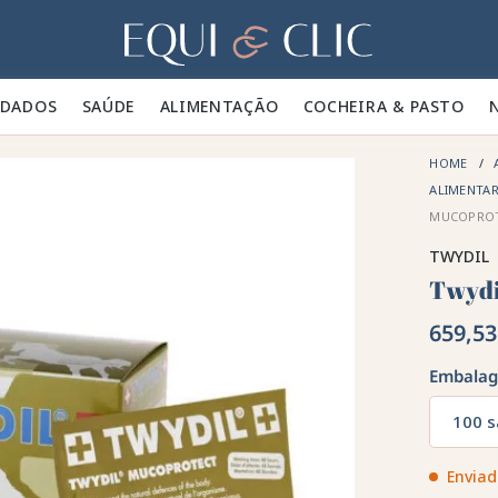
Lar
IDADOS 🪮
SAÚDE ✨
ALIMENTAÇÃO 🥕
COCHEIRA & PASTO 🍃
HOME
ALIMENTA
MUCOPRO
TWYDIL
Twydi
659,53
Embala
100 
Enviad