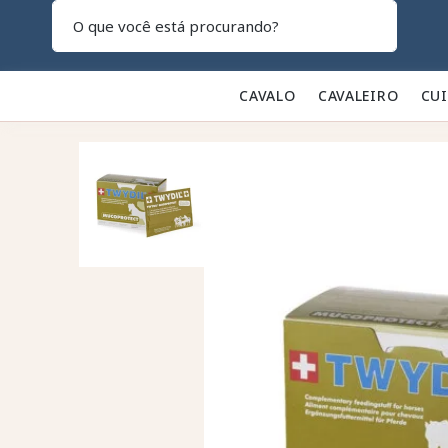
Pesquisar
CAVALO 🐎
CAVALEIRO 👕
CU