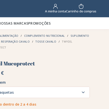
Carrinho de compras
A minha conta
NOSSAS MARCAS
PROMOÇÕES
ALIMENTAÇÃO
COMPLEMENTO NUTRICIONAL
SUPLEMENTO
R RESPIRAÇÃO CAVALO
TOSSE CAVALO
TWYDIL
TECT
l Mucoprotect
 €
gem
saquetas
o dentro de 2 a 4 dias