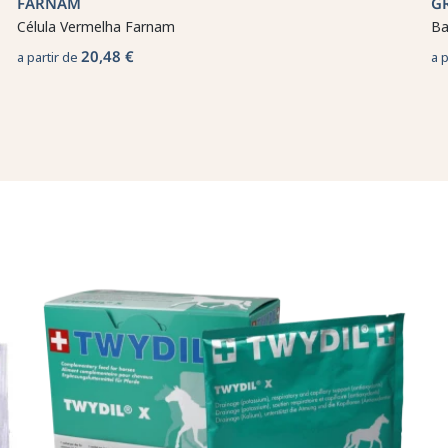
FARNAM
G
Célula Vermelha Farnam
Ba
20,48 €
a partir de
a 