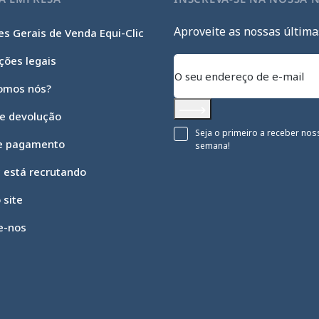
Aproveite as nossas última
s Gerais de Venda Equi-Clic
ções legais
omos nós?
 e devolução
Subscrever
Seja o primeiro a receber nos
e pagamento
semana!
c está recrutando
 site
e-nos
 opções