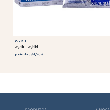
TWYDIL
TwydilL Twyblid
534,50 €
a partir de
PRODUTOS
A NOSS