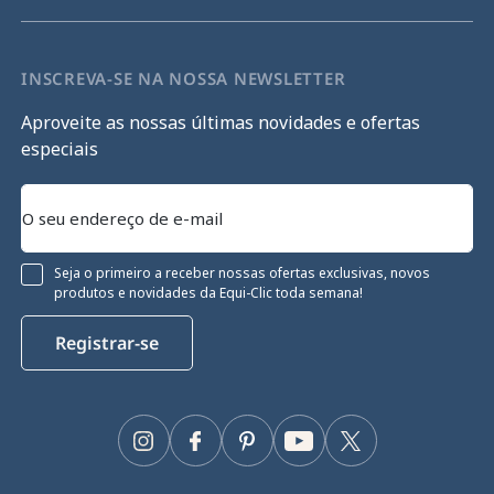
INSCREVA-SE NA NOSSA NEWSLETTER
Aproveite as nossas últimas novidades e ofertas
especiais
Seja o primeiro a receber nossas ofertas exclusivas, novos
produtos e novidades da Equi-Clic toda semana!
Registrar-se
Continue sem consentimento
Gestão de cookies
Instagram
Facebook
Pinterest
YouTube
Twitter
O nosso site utiliza cookies para garantir o seu funcionamento
adequado, otimizar o seu desempenho técnico e fornecer e medir