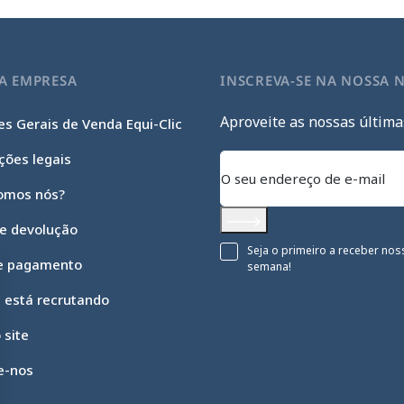
A EMPRESA
INSCREVA-SE NA NOSSA 
Aproveite as nossas última
s Gerais de Venda Equi-Clic
ções legais
omos nós?
 e devolução
Subscrever
Seja o primeiro a receber nos
e pagamento
semana!
c está recrutando
 site
e-nos