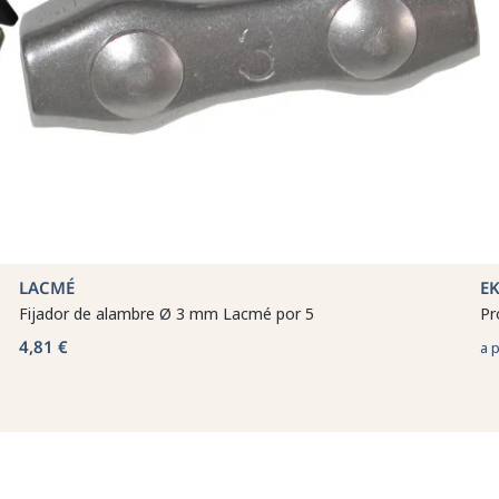
LACMÉ
E
Fijador de alambre Ø 3 mm Lacmé por 5
Pr
4,81 €
a 