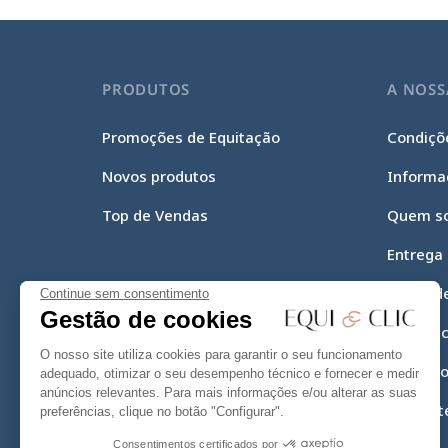
PRODUTOS
A NOSS
Promoções de Equitação
Condiçõe
Novos produtos
Informa
Top de Vendas
Quem s
Entrega
Meios d
Continue sem consentimento
Gestão de cookies
Equi-Cli
O nosso site utiliza cookies para garantir o seu funcionamento
Mapa do
adequado, otimizar o seu desempenho técnico e fornecer e medir
anúncios relevantes. Para mais informações e/ou alterar as suas
Contact
preferências, clique no botão "Configurar".
Consentimentos certificados por