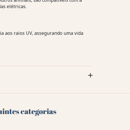
outros animais, são compatíveis com a
as elétricas.
cia aos raios UV, assegurando uma vida
uintes categorias