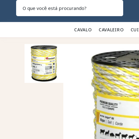
Pesquisar
CAVALO 🐎
CAVALEIRO 👕
CU