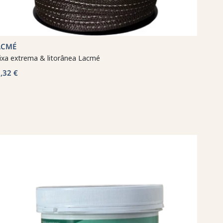
ACMÉ
ixa extrema & litorânea Lacmé
,32 €