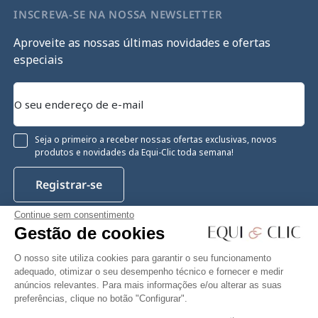
INSCREVA-SE NA NOSSA NEWSLETTER
Aproveite as nossas últimas novidades e ofertas
especiais
Seja o primeiro a receber nossas ofertas exclusivas, novos
produtos e novidades da Equi-Clic toda semana!
Registrar-se
Continue sem consentimento
Gestão de cookies
Instagram
Facebook
Pinterest
YouTube
Twitter
O nosso site utiliza cookies para garantir o seu funcionamento
adequado, otimizar o seu desempenho técnico e fornecer e medir
anúncios relevantes. Para mais informações e/ou alterar as suas
preferências, clique no botão "Configurar".